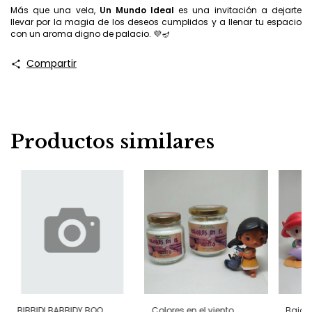
Más que una vela,
Un Mundo Ideal
es una invitación a dejarte
llevar por la magia de los deseos cumplidos y a llenar tu espacio
con un aroma digno de palacio. 💜🪔
Compartir
Productos similares
BIBBIDI BABBIDY BOO
Colores en el viento
Bajo 