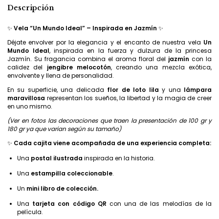
Descripción
✨
Vela “Un Mundo Ideal” – Inspirada en Jazmín
✨
Déjate envolver por la elegancia y el encanto de nuestra vela
Un
Mundo Ideal
, inspirada en la fuerza y dulzura de la princesa
Jazmín. Su fragancia combina el aroma floral del
jazmín
con la
calidez del
jengibre melocotón
, creando una mezcla exótica,
envolvente y llena de personalidad.
En su superficie, una delicada
flor de loto lila
y una
lámpara
maravillosa
representan los sueños, la libertad y la magia de creer
en uno mismo.
(Ver en fotos las decoraciones que traen la presentación de 100 gr y
180 gr ya que varian según su tamaño)
✨
Cada cajita viene acompañada de una experiencia completa:
Una
postal ilustrada
inspirada en la historia.
Una
estampilla coleccionable
.
Un
mini libro de colección.
Una
tarjeta con código QR
con una de las melodías de la
película.