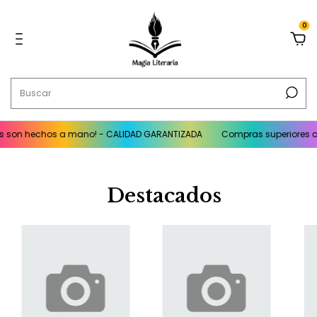
0
 son hechos a mano! - CALIDAD GARANTIZADA
Compras superiores a $
Destacados