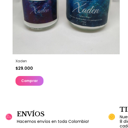
Xaden
$29.000
Comprar
T
ENVÍOS
Nue
Hacemos envíos en toda Colombia!
8 dí
cad